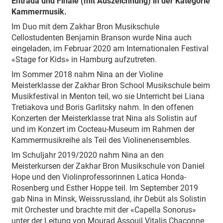
Entrada und Finale (mit Auszeichnung) in der Kategorie
Kammermusik.
Im Duo mit dem Zakhar Bron Musikschule
Cellostudenten Benjamin Branson wurde Nina auch
eingeladen, im Februar 2020 am Internationalen Festival
«Stage for Kids» in Hamburg aufzutreten.
Im Sommer 2018 nahm Nina an der Violine
Meisterklasse der Zakhar Bron School Musikschule beim
Musikfestival in Menton teil, wo sie Unterricht bei Liana
Tretiakova und Boris Garlitsky nahm. In den offenen
Konzerten der Meisterklasse trat Nina als Solistin auf
und im Konzert im Cocteau-Museum im Rahmen der
Kammermusikreihe als Teil des Violinenensembles.
Im Schuljahr 2019/2020 nahm Nina an den
Meisterkursen der Zakhar Bron Musikschule von Daniel
Hope und den Violinprofessorinnen Latica Honda-
Rosenberg und Esther Hoppe teil. Im September 2019
gab Nina in Minsk, Weissrussland, ihr Debüt als Solistin
mit Orchester und brachte mit der «Capella Sonorus»
unter der Leitung von Mourad Assouil Vitalis Chaconne